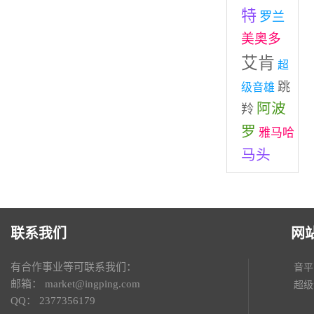
特
罗兰
美奥多
艾肯
超
跳
级音雄
阿波
羚
罗
雅马哈
马头
联系我们
网
有合作事业等可联系我们：
音平
邮箱：
market@ingping.com
超级
QQ：
2377356179