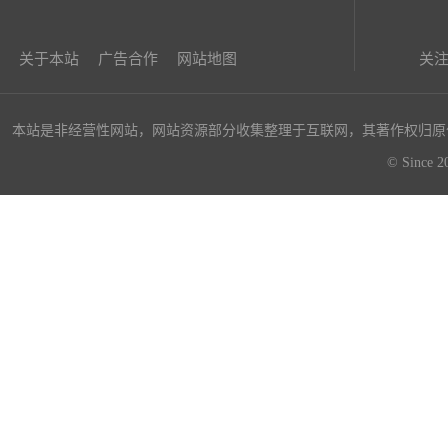
关于本站
广告合作
网站地图
关
本站是非经营性网站，网站资源部分收集整理于互联网，其著作权归原作者所
© Sin