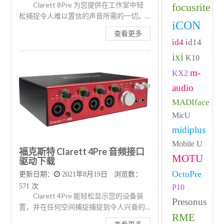
Clarett 8Pre 为您提供在工作室中轻
focusrite
松捕捉令人难以置信的声音所需的一切。
iCON
多达两个乐器或八个麦克风或线…
查看更多
id4
id14
ixi
K10
m-
KX2
audio
MADIface
MicU
midiplus
Mobile U
福克斯特 Clarett 4Pre 音频接口
MOTU
驱动下载
OctoPre
更新日期：
2021年8月19日
|
浏览数：
571 次
P10
Clarett 4Pre 能轻松显示您的设备装
Presonus
置，并在任何空间捕捉捕捉到令人兴奋的
RME
声音。当两个工具、四个图像或…