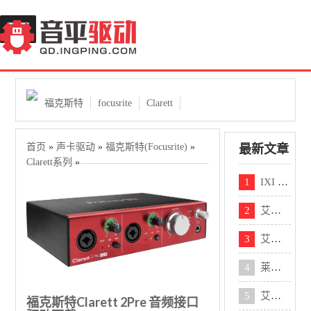
Skip
to
content
福克斯特
focusrite
Clarett
首页
»
声卡驱动
»
福克斯特(Focusrite)
»
最新文章
Clarett系列
»
1
IXI mega M8 plus 声卡中文说明书pdf下载
2
艾肯Mobile-U VST声卡调试教程
3
艾肯Mobile-R声卡调试教程
4
莱维特 4X5声卡调试教程
5
艾肯Ultra 4声卡调试教程
福克斯特Clarett 2Pre 音频接口