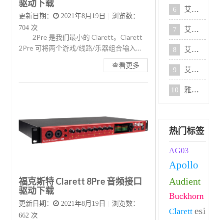
驱动下载
6
艾肯Mobile-u Mini Live声卡调试教程
更新日期：
2021年8月19日
|
浏览数：
704 次
7
艾肯6nano VST声卡调试教程
2Pre 是我们最小的 Clarett。Clarett
2Pre 可将两个游戏/线路/乐器组合输入，
8
艾肯4Nano Live声卡调试教程
与 ADA…
查看更多
9
艾肯MIcu Live声卡调试教程
10
雅马哈AG06声卡调试教程
热门标签
AG03
Apollo
福克斯特 Clarett 8Pre 音频接口
Audient
驱动下载
Buckhorn
更新日期：
2021年8月19日
|
浏览数：
esi
Clarett
662 次